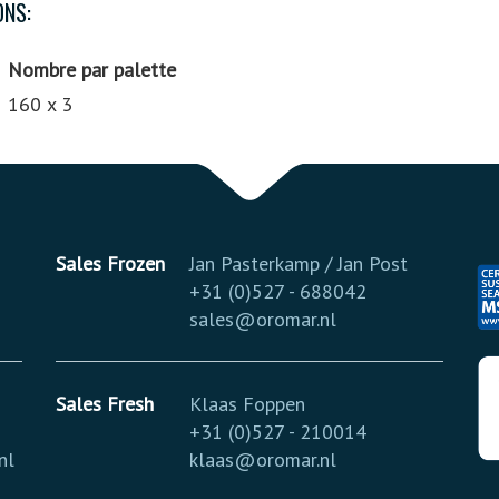
ONS:
Nombre par palette
160 x 3
Sales Frozen
Jan Pasterkamp / Jan Post
+31 (0)527 - 688042
sales@oromar.nl
Sales Fresh
Klaas Foppen
+31 (0)527 - 210014
nl
klaas@oromar.nl