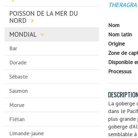
THERAGRA
POISSON DE LA MER DU
NORD
Nom
MONDIAL
Nom latin
Origine
Bar
Zone de cap
Disponible e
Dorade
Processus
Sébaste
Saumon
DESCRIPTION
La goberge d
Morue
dans le Paci
plus grande 
Flétan
goberge d’Al
Limande-jaune
semblable à l