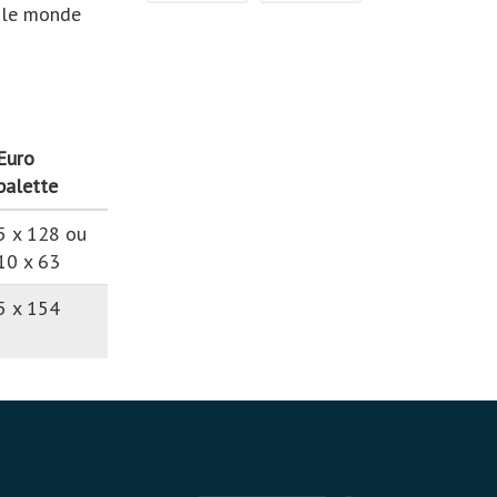
 le monde
Euro
palette
5 x 128 ou
10 x 63
5 x 154