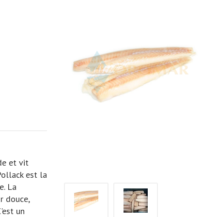
e et vit
ollack est la
e. La
ur douce,
'est un